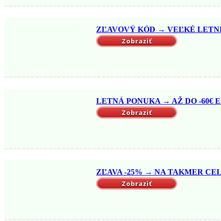
ZĽAVOVÝ KÓD → VEĽKÉ LETNÉ 
Zobraziť
LETNÁ PONUKA → AŽ DO -60€ EX
Zobraziť
ZĽAVA -25% → NA TAKMER CELÝ
Zobraziť