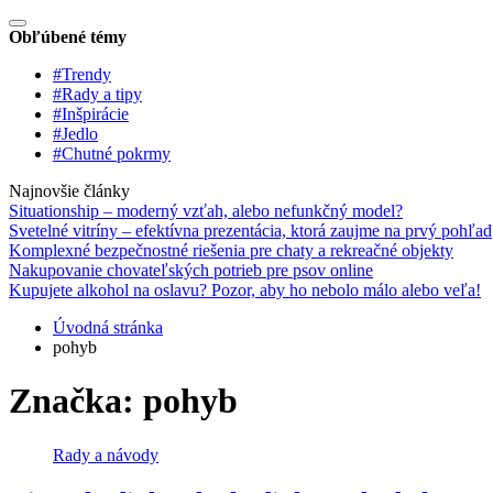
Obľúbené témy
#Trendy
#Rady a tipy
#Inšpirácie
#Jedlo
#Chutné pokrmy
Najnovšie články
Situationship – moderný vzťah, alebo nefunkčný model?
Svetelné vitríny – efektívna prezentácia, ktorá zaujme na prvý pohľad
Komplexné bezpečnostné riešenia pre chaty a rekreačné objekty
Nakupovanie chovateľských potrieb pre psov online
Kupujete alkohol na oslavu? Pozor, aby ho nebolo málo alebo veľa!
Úvodná stránka
pohyb
Značka:
pohyb
Rady a návody