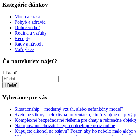
Kategórie článkov
Móda a krása
Pohyb a zdravie
Dobré vedieť
Rodina a vzťahy
Recepty
Rady a návody
Voľný čas
Čo potrebujete nájsť?
Hľadať
Hľadať
Vyberáme pre vás
Situationship – moderný vzťah, alebo nefunkčný model?
Svetelné vitríny – efektívna prezentácia, ktorá zaujme na prvý
Komplexné bezpečnostné riešenia pre chaty a rekreačné objekt
Nakupovanie chovateľských potrieb pre psov online
Kupujete alkohol na oslavu? Pozor, aby ho nebolo málo alebo 