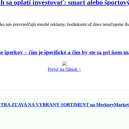
h sa oplatí investovať: smart alebo športov
 Ako nás presviedčajú mnohé reklamy, hodinkami už dnes neurčujeme iba
 šperkov – čím je špecifické a čím by ste sa pri ňom ma
Prejsť na článok >
TRA ZĽAVA NA VYBRANÝ SORTIMENT na MerkuryMarket.