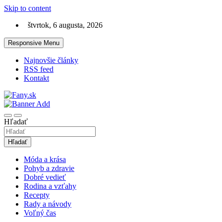
Skip to content
štvrtok, 6 augusta, 2026
Responsive Menu
Najnovšie články
RSS feed
Kontakt
LifeStyle magazín, ktorý má štýl
Fany.sk
Hľadať
Hľadať
Móda a krása
Pohyb a zdravie
Dobré vedieť
Rodina a vzťahy
Recepty
Rady a návody
Voľný čas