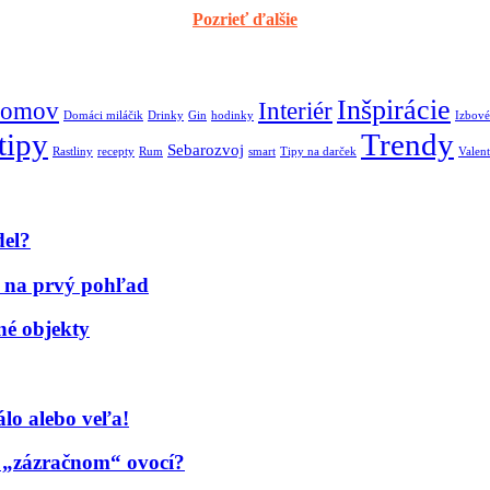
Pozrieť ďalšie
Inšpirácie
omov
Interiér
Domáci miláčik
Drinky
Gin
hodinky
Izbové
tipy
Trendy
Sebarozvoj
Rastliny
recepty
Rum
smart
Tipy na darček
Valent
del?
me na prvý pohľad
né objekty
lo alebo veľa!
o „zázračnom“ ovocí?