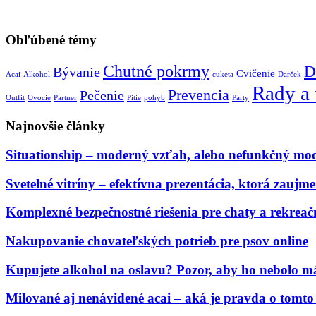
Obľúbené témy
Chutné pokrmy
D
Bývanie
Cvičenie
Acai
Alkohol
cuketa
Darček
Rady a 
Prevencia
Pečenie
Outfit
Ovocie
Partner
Pitie
pohyb
Párty
Najnovšie články
Situationship – moderný vzťah, alebo nefunkčný mo
Svetelné vitríny – efektívna prezentácia, ktorá zauj
Komplexné bezpečnostné riešenia pre chaty a rekreač
Nakupovanie chovateľských potrieb pre psov online
Kupujete alkohol na oslavu? Pozor, aby ho nebolo má
Milované aj nenávidené acai – aká je pravda o tomt