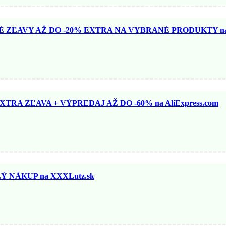
ZĽAVY AŽ DO -20% EXTRA NA VYBRANÉ PRODUKTY na N
TRA ZĽAVA + VÝPREDAJ AŽ DO -60% na AliExpress.com
 NÁKUP na XXXLutz.sk