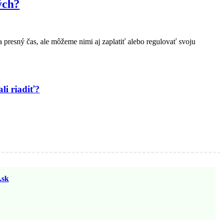
ých?
 presný čas, ale môžeme nimi aj zaplatiť alebo regulovať svoju
li riadiť?
sk