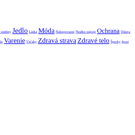
Jedlo
Móda
Ochrana
 rastliny
Láska
Nakupovanie
Nealko nápoje
Oslava
Varenie
Zdravá strava
Zdravé telo
ín
Vzťahy
Šperky
šport