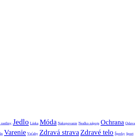
Jedlo
Móda
Ochrana
 rastliny
Láska
Nakupovanie
Nealko nápoje
Oslava
Varenie
Zdravá strava
Zdravé telo
ín
Vzťahy
Šperky
šport