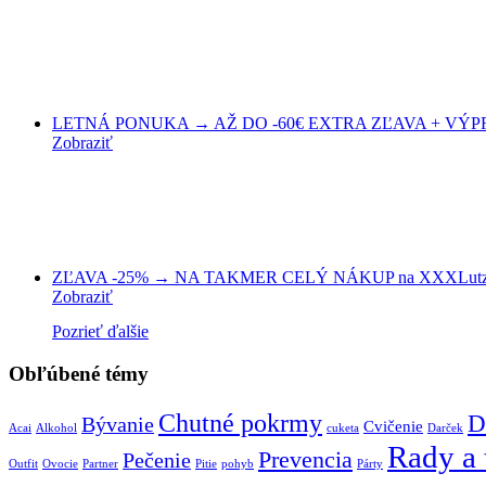
LETNÁ PONUKA → AŽ DO -60€ EXTRA ZĽAVA + VÝPRED
Zobraziť
ZĽAVA -25% → NA TAKMER CELÝ NÁKUP na XXXLutz
Zobraziť
Pozrieť ďalšie
Obľúbené témy
Chutné pokrmy
D
Bývanie
Cvičenie
Acai
Alkohol
cuketa
Darček
Rady a 
Prevencia
Pečenie
Outfit
Ovocie
Partner
Pitie
pohyb
Párty