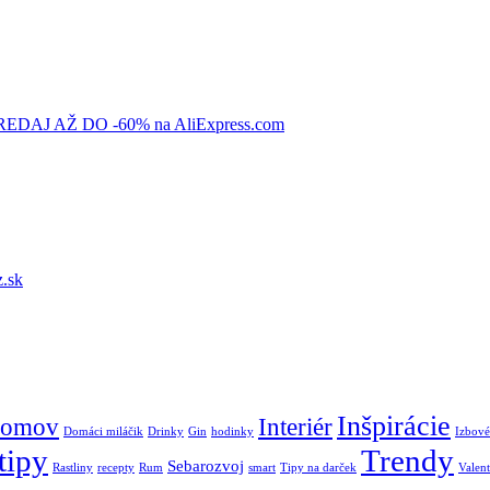
AJ AŽ DO -60% na AliExpress.com
.sk
Inšpirácie
omov
Interiér
Domáci miláčik
Drinky
Gin
hodinky
Izbové
tipy
Trendy
Sebarozvoj
Rastliny
recepty
Rum
smart
Tipy na darček
Valent