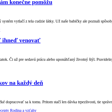
 vám konečne pomôžu
 systém vytlačí z tela cudzie látky. Už naše babičky ale poznali spôso
y
ť ihneď venovať
tok. Či už pre sedavú prácu alebo uponáhľaný životný štýl. Pravidel
ikov na každý deň
 dopracovať sa k tomu. Pritom stačí len dávka trpezlivosti, tie správ
cepty
Rodina a vzťahy