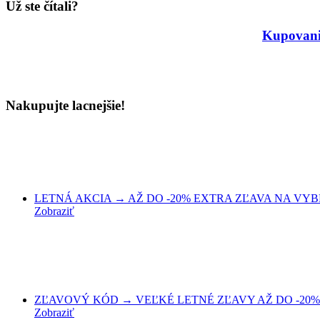
Už ste čítali?
Kupovanie
Nakupujte lacnejšie!
LETNÁ AKCIA → AŽ DO -20% EXTRA ZĽAVA NA VYBRA
Zobraziť
ZĽAVOVÝ KÓD → VEĽKÉ LETNÉ ZĽAVY AŽ DO -20% 
Zobraziť