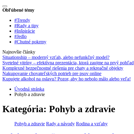
Obľúbené témy
#Trendy
#Rady a tipy
#Inšpirácie
#Jedlo
#Chutné pokrmy
Najnovšie články
Situationship – moderný vzťah, alebo nefunkčný model?
Svetelné vitríny – efektívna prezentácia, ktorá zaujme na prvý pohľad
Komplexné bezpečnostné riešenia pre chaty a rekreačné objekty
Nakupovanie chovateľských potrieb pre psov online
Kupujete alkohol na oslavu? Pozor, aby ho nebolo málo alebo veľa!
Úvodná stránka
Pohyb a zdravie
Kategória:
Pohyb a zdravie
Pohyb a zdravie
Rady a návody
Rodina a vzťahy