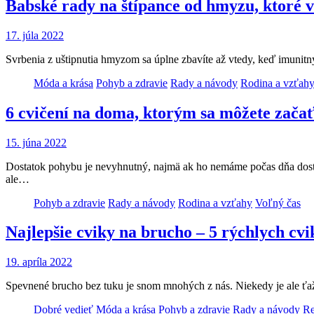
Babské rady na štípance od hmyzu, ktoré
17. júla 2022
Svrbenia z uštipnutia hmyzom sa úplne zbavíte až vtedy, keď imunitný
Móda a krása
Pohyb a zdravie
Rady a návody
Rodina a vzťah
6 cvičení na doma, ktorým sa môžete zača
15. júna 2022
Dostatok pohybu je nevyhnutný, najmä ak ho nemáme počas dňa dosta
ale…
Pohyb a zdravie
Rady a návody
Rodina a vzťahy
Voľný čas
Najlepšie cviky na brucho – 5 rýchlych cv
19. apríla 2022
Spevnené brucho bez tuku je snom mnohých z nás. Niekedy je ale ťažké
Dobré vedieť
Móda a krása
Pohyb a zdravie
Rady a návody
Re