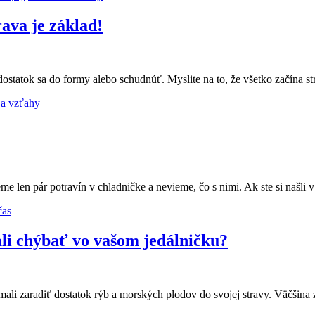
rava je základ!
o, dostatok sa do formy alebo schudnúť. Myslite na to, že všetko začín
 a vzťahy
me len pár potravín v chladničke a nevieme, čo s nimi. Ak ste si našli
čas
ali chýbať vo vašom jedálničku?
ali zaradiť dostatok rýb a morských plodov do svojej stravy. Väčšina