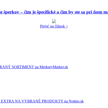
 šperkov – čím je špecifické a čím by ste sa pri ňom ma
Prejsť na článok >
NÝ SORTIMENT na MerkuryMarket.sk
EXTRA NA VYBRANÉ PRODUKTY na Notino.sk