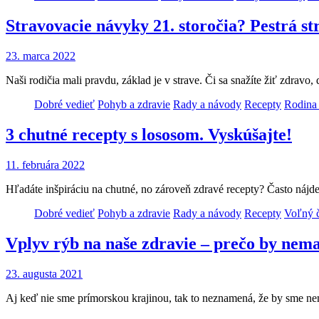
Stravovacie návyky 21. storočia? Pestrá st
23. marca 2022
Naši rodičia mali pravdu, základ je v strave. Či sa snažíte žiť zdrav
Dobré vedieť
Pohyb a zdravie
Rady a návody
Recepty
Rodina
3 chutné recepty s lososom. Vyskúšajte!
11. februára 2022
Hľadáte inšpiráciu na chutné, no zároveň zdravé recepty? Často nájde
Dobré vedieť
Pohyb a zdravie
Rady a návody
Recepty
Voľný 
Vplyv rýb na naše zdravie – prečo by nem
23. augusta 2021
Aj keď nie sme prímorskou krajinou, tak to neznamená, že by sme nem