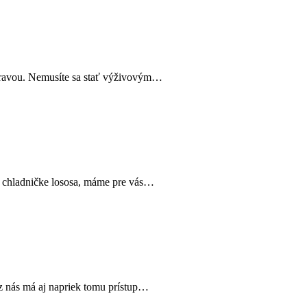
a stravou. Nemusíte sa stať výživovým…
 v chladničke lososa, máme pre vás…
 z nás má aj napriek tomu prístup…