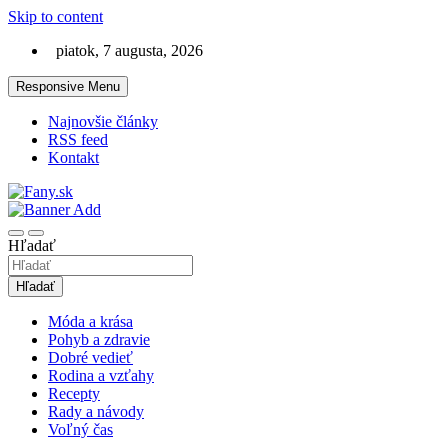
Skip to content
piatok, 7 augusta, 2026
Responsive Menu
Najnovšie články
RSS feed
Kontakt
LifeStyle magazín, ktorý má štýl
Fany.sk
Hľadať
Hľadať
Móda a krása
Pohyb a zdravie
Dobré vedieť
Rodina a vzťahy
Recepty
Rady a návody
Voľný čas