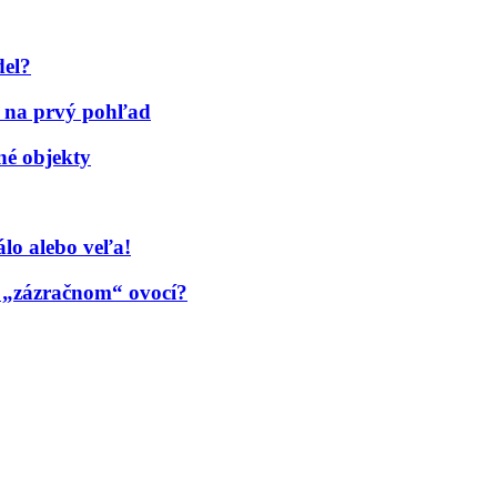
del?
me na prvý pohľad
né objekty
lo alebo veľa!
o „zázračnom“ ovocí?