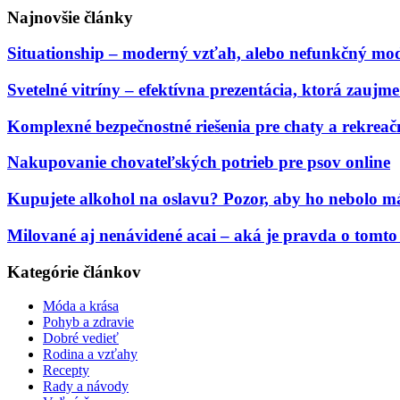
Najnovšie články
Situationship – moderný vzťah, alebo nefunkčný mo
Svetelné vitríny – efektívna prezentácia, ktorá zauj
Komplexné bezpečnostné riešenia pre chaty a rekreač
Nakupovanie chovateľských potrieb pre psov online
Kupujete alkohol na oslavu? Pozor, aby ho nebolo má
Milované aj nenávidené acai – aká je pravda o tomt
Kategórie článkov
Móda a krása
Pohyb a zdravie
Dobré vedieť
Rodina a vzťahy
Recepty
Rady a návody