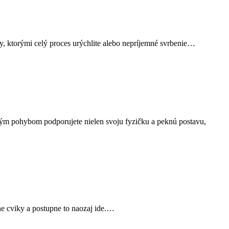
by, ktorými celý proces urýchlite alebo nepríjemné svrbenie…
ným pohybom podporujete nielen svoju fyzičku a peknú postavu,
ne cviky a postupne to naozaj ide.…