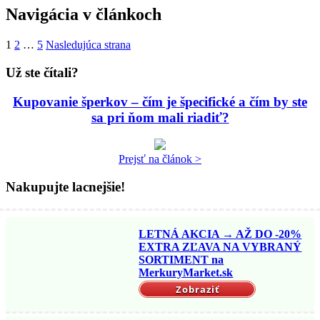
Navigácia v článkoch
1
2
…
5
Nasledujúca strana
Už ste čítali?
Kupovanie šperkov – čím je špecifické a čím by ste
sa pri ňom mali riadiť?
Prejsť na článok >
Nakupujte lacnejšie!
LETNÁ AKCIA → AŽ DO -20%
EXTRA ZĽAVA NA VYBRANÝ
SORTIMENT na
MerkuryMarket.sk
Zobraziť