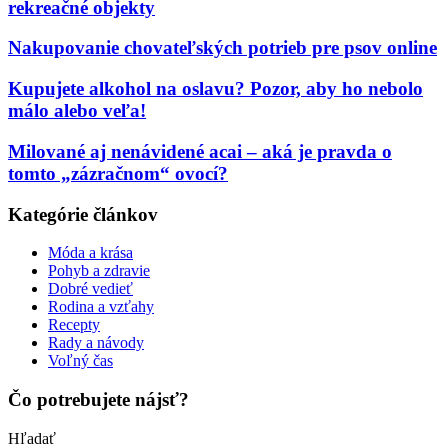
rekreačné objekty
Nakupovanie chovateľských potrieb pre psov online
Kupujete alkohol na oslavu? Pozor, aby ho nebolo
málo alebo veľa!
Milované aj nenávidené acai – aká je pravda o
tomto „zázračnom“ ovocí?
Kategórie článkov
Móda a krása
Pohyb a zdravie
Dobré vedieť
Rodina a vzťahy
Recepty
Rady a návody
Voľný čas
Čo potrebujete nájsť?
Hľadať