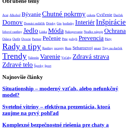
Obľúbené témy
Chutné pokrmy
Bývanie
Cvičenie
Acai
Alkohol
cuketa
Darček
Inšpirácie
Domov
Interiér
Domáci miláčik
Drinky
Gin
hodinky
Jedlo
Móda
Ochrana
Izbové rastliny
Láska
Nakupovanie
Nealko nápoje
Prevencia
Pečenie
Oslava
Outfit
Ovocie
Partner
Pitie
pohyb
Párty
Rady a tipy
Sebarozvoj
Rastliny
recepty
Rum
smart
Tipy na darček
Trendy
Varenie
Zdravá strava
Valentín
Vzťahy
Zdravé telo
Šperky
šport
Najnovšie články
Situationship – moderný vzťah, alebo nefunkčný
model?
Svetelné vitríny – efektívna prezentácia, ktorá
zaujme na prvý pohľad
Komplexné bezpečnostné riešenia pre chaty a