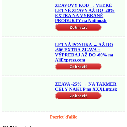
ZĽAVOVÝ KÓD → VEĽKÉ
LETNÉ ZĽAVY AŽ DO -20%
EXTRA NA VYBRANÉ
PRODUKTY na Notino.sk
Zobraziť
LETNÁ PONUKA → AŽ DO
-60€ EXTRA ZĽAVA +
VÝPREDAJ AŽ DO -60% na
AliExpress.com
Zobraziť
ZĽAVA -25% → NA TAKMER
CELÝ NÁKUP na XXXLutz.sk
Zobraziť
Pozrieť ďalšie