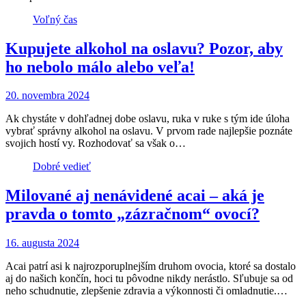
Voľný čas
Kupujete alkohol na oslavu? Pozor, aby
ho nebolo málo alebo veľa!
20. novembra 2024
Ak chystáte v dohľadnej dobe oslavu, ruka v ruke s tým ide úloha
vybrať správny alkohol na oslavu. V prvom rade najlepšie poznáte
svojich hostí vy. Rozhodovať sa však o…
Dobré vedieť
Milované aj nenávidené acai – aká je
pravda o tomto „zázračnom“ ovocí?
16. augusta 2024
Acai patrí asi k najrozporuplnejším druhom ovocia, ktoré sa dostalo
aj do našich končín, hoci tu pôvodne nikdy nerástlo. Sľubuje sa od
neho schudnutie, zlepšenie zdravia a výkonnosti či omladnutie.…