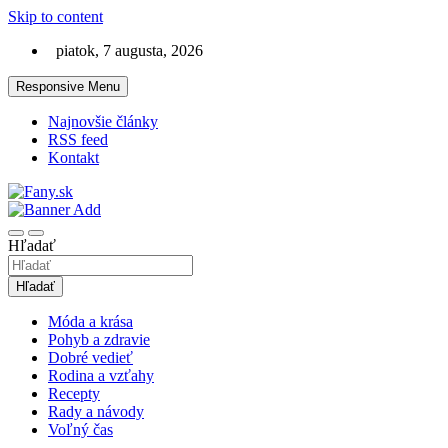
Skip to content
piatok, 7 augusta, 2026
Responsive Menu
Najnovšie články
RSS feed
Kontakt
LifeStyle magazín, ktorý má štýl
Fany.sk
Hľadať
Hľadať
Móda a krása
Pohyb a zdravie
Dobré vedieť
Rodina a vzťahy
Recepty
Rady a návody
Voľný čas