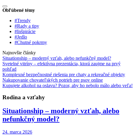
Obľúbené témy
#Trendy
#Rady a tipy
#Inšpirácie
#Jedlo
#Chutné pokrmy
Najnovšie články
Situationship – moderný vzťah, alebo nefunkčný model?
Svetelné vitríny – efektívna prezentácia, ktorá zaujme na prvý
pohľad
Komplexné bezpečnostné riešenia pre chaty a rekreačné objekty
Nakupovanie chovateľských potrieb pre psov online
Kupujete alkohol na oslavu? Pozor, aby ho nebolo málo alebo veľa!
Rodina a vzťahy
Situationship – moderný vzťah, alebo
nefunkčný model?
24. marca 2026